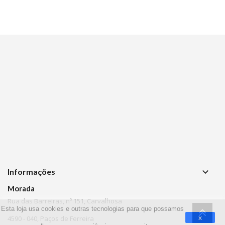
keyboard_arrow_down
Informações
Morada
Rua das Barreiras, nº 151, Carvalhosa
Esta loja usa cookies e outras tecnologias para que possamos
x
4590 - 040, Paços de Ferreira