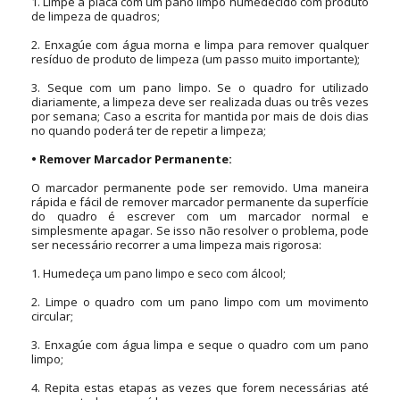
1.
Limpe a placa com um pano limpo humedecido com produto
de limpeza de quadros;
2.
Enxagúe com água morna e limpa para remover qualquer
resíduo de produto de limpeza (um passo muito importante);
3.
Seque com um pano limpo. Se o quadro for utilizado
diariamente, a limpeza deve ser realizada duas ou três vezes
por semana; Caso a escrita for mantida por mais de dois dias
no quando poderá ter de repetir a limpeza;
•
Remover Marcador Permanente:
O marcador permanente pode ser removido. Uma maneira
rápida e fácil de remover marcador permanente da superfície
do quadro é escrever com um marcador normal e
simplesmente apagar. Se isso não resolver o problema, pode
ser necessário recorrer a uma limpeza mais rigorosa:
1.
Humedeça um pano limpo e seco com álcool;
2.
Limpe o quadro com um pano limpo com um movimento
circular;
3.
Enxagúe com água limpa e seque o quadro com um pano
limpo;
4.
Repita estas etapas as vezes que forem necessárias até