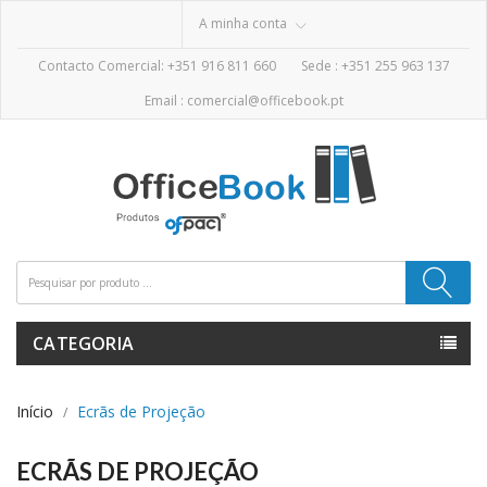
A minha conta
Contacto Comercial: +351 916 811 660
Sede :
+351 255 963 137
Email :
comercial@officebook.pt
CATEGORIA
Início
Ecrãs de Projeção
ECRÃS DE PROJEÇÃO