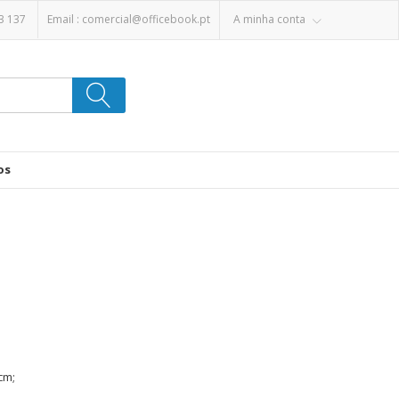
3 137
Email :
comercial@officebook.pt
A minha conta
os
cm;