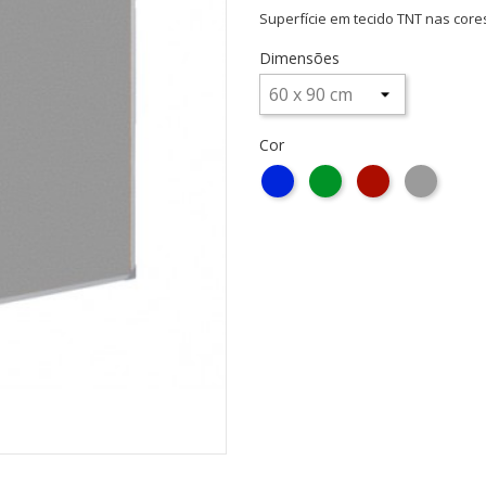
Superfície em tecido TNT nas cores
Dimensões
Cor
Azul
Verde
Bordeaux
Cinza