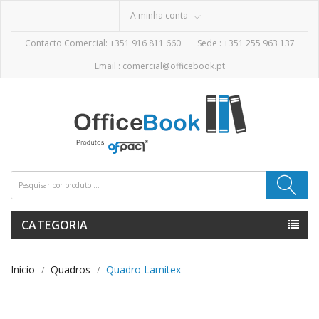
A minha conta
Contacto Comercial: +351 916 811 660
Sede :
+351 255 963 137
Email :
comercial@officebook.pt
CATEGORIA
Início
Quadros
Quadro Lamitex