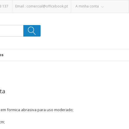
3 137
Email :
comercial@officebook.pt
A minha conta
os
ta
 em formica abrasiva para uso moderado;
cm;